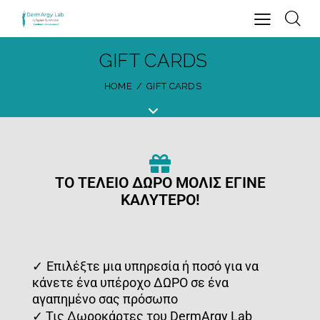
GIFT CARDS
HOME
GIFT CARDS
TO ΤΈΛΕΙΟ ΔΏΡΟ ΜΌΛΙΣ ΈΓΙΝΕ
ΚΑΛΎΤΕΡΟ!
✓
Επιλέξτε μια υπηρεσία ή ποσό για να
κάνετε ένα υπέροχο ΔΩΡΟ σε ένα
αγαπημένο σας πρόσωπο
✓
Τις Δωροκάρτες του DermArgy Lab