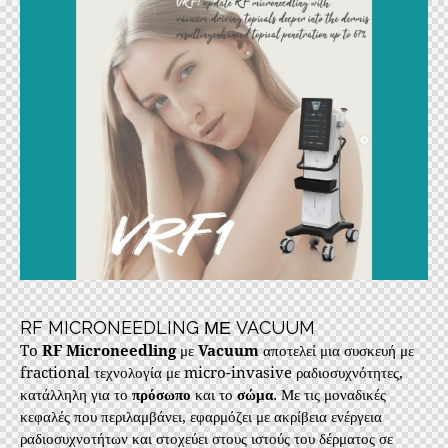
RF MICRONEEDLING ΜΕ VACUUM
To
RF
Microneedling
με
Vacuum
αποτελεί μια συσκευή με
fractional τεχνολογία με micro-invasive ραδιοσυχνότητες,
κατάλληλη για το
πρόσωπο
και το
σώμα
. Με τις μοναδικές
κεφαλές που περιλαμβάνει, εφαρμόζει με ακρίβεια ενέργεια
ραδιοσυχνοτήτων και στοχεύει στους ιστούς του δέρματος σε